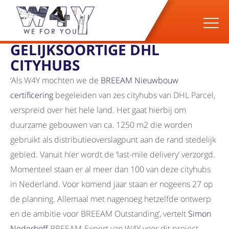
17-08-2023
BREEAM OUTSTANDING
CERTIFICERING 6
GELIJKSOORTIGE DHL
CITYHUBS
‘Als W4Y mochten we de
BREEAM Nieuwbouw
certificering
begeleiden van zes cityhubs van DHL Parcel,
verspreid over het hele land. Het gaat hierbij om
duurzame gebouwen van ca. 1250 m2 die worden
gebruikt als distributieoverslagpunt aan de rand stedelijk
gebied. Vanuit hier wordt de ‘last-mile delivery’ verzorgd.
Momenteel staan er al meer dan 100 van deze cityhubs
in Nederland. Voor komend jaar staan er nogeens 27 op
de planning. Allemaal met nagenoeg hetzelfde ontwerp
en de ambitie voor BREEAM Outstanding’, vertelt
Simon
Nederhoff
BREEAM-Expert van W4Y voor dit project.