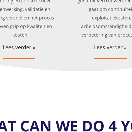
turing en constructieve
geeft dit vertrouwen. Of
nwerking, validatie en
gaat om continuïtei
ing versnellen het proces
exploitatiekosten,
ven grip op kwaliteit en
arbeidsomstandigheid
kosten.
verbetering van proce
Lees verder »
Lees verder »
T CAN WE DO 4 