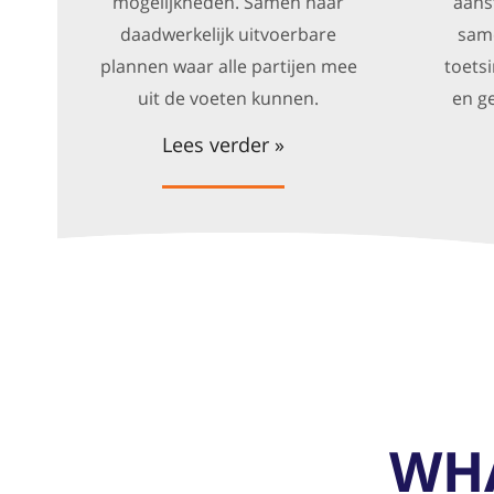
mogelijkheden. Samen naar
aans
daadwerkelijk uitvoerbare
same
plannen waar alle partijen mee
toets
uit de voeten kunnen.
en ge
Lees verder »
WHA