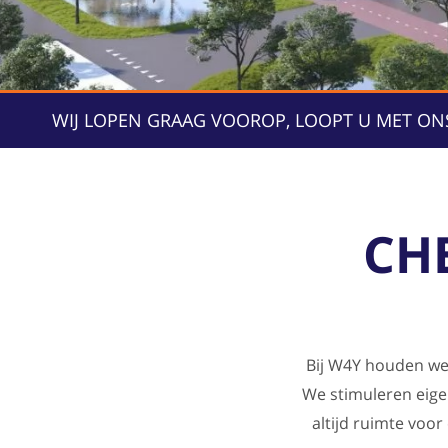
WIJ LOPEN GRAAG VOOROP, LOOPT U MET ON
CH
Bij W4Y houden we 
We stimuleren eige
altijd ruimte voor