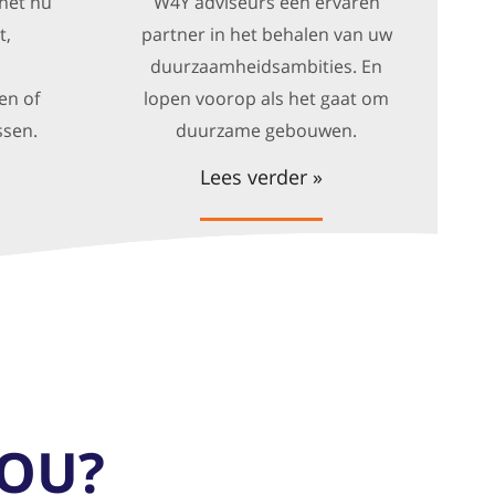
 het nu
W4Y adviseurs een ervaren
t,
partner in het behalen van uw
duurzaamheidsambities. En
en of
lopen voorop als het gaat om
ssen.
duurzame gebouwen.
Lees verder »
YOU?