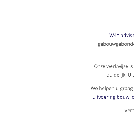
W4Y advis
gebouwgebonden 
Onze werkwijze is
duidelijk. U
We helpen u graag
uitvoering bouw
,
Vert