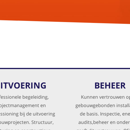
ITVOERING
BEHEER
fessionele begeleiding,
Kunnen vertrouwen o
ojectmanagement en
gebouwgebonden installa
sioning bij de uitvoering
de basis. Inspectie, ene
ouwprojecten. Structuur,
audits,beheer en onde